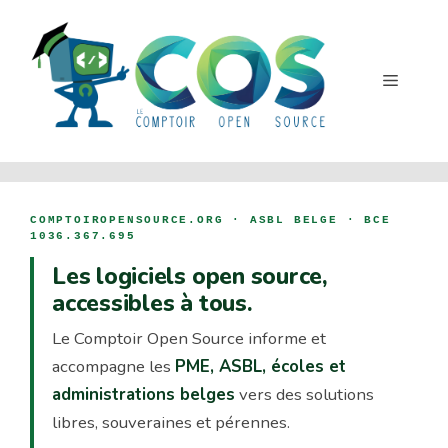
Aller
au
contenu
Menu
COMPTOIROPENSOURCE.ORG · ASBL BELGE · BCE
1036.367.695
Les logiciels open source,
accessibles à tous.
Le Comptoir Open Source informe et
accompagne les
PME, ASBL, écoles et
administrations belges
vers des solutions
libres, souveraines et pérennes.